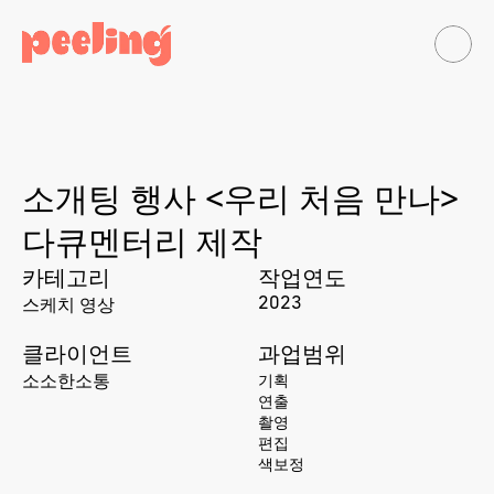
소개팅 행사 <우리 처음 만나> 
다큐멘터리 제작
카테고리
작업연도
스케치 영상
2023
클라이언트
과업범위
소소한소통
기획
연출
촬영
편집
색보정