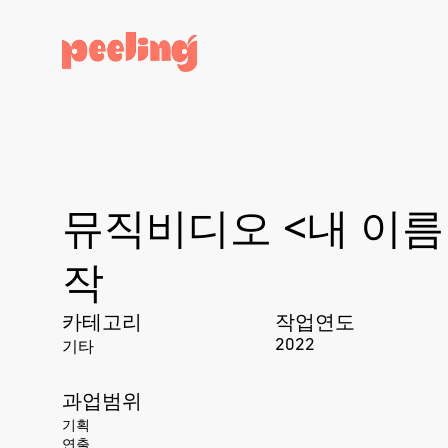
뮤직비디오 <내 이름
작
카테고리
작업연도
기타
2022
과업범위
기획
연출